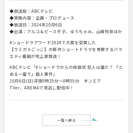
◆放送局：ABCテレビ
◆実務内容：企画・プロデュース
◆放送日：2024年10月6日
◆出演：アルコ＆ピース平子、ゆうちゃみ、山崎怜奈ほか
#ショードラアワード2024で大賞を受賞した
【ウミガメごっこ】の新作ショートドラマを考察するバラ
エティ番組が地上波放送！
ABCテレビ「#ショードラからの挑戦状 犯人は誰だ？ 『と
ある一室で』殺人事件」
10月6日(日)深夜0時25分〜0時55分 オンエア
TVer、ABEMAで見逃し配信中！
一覧へ戻る